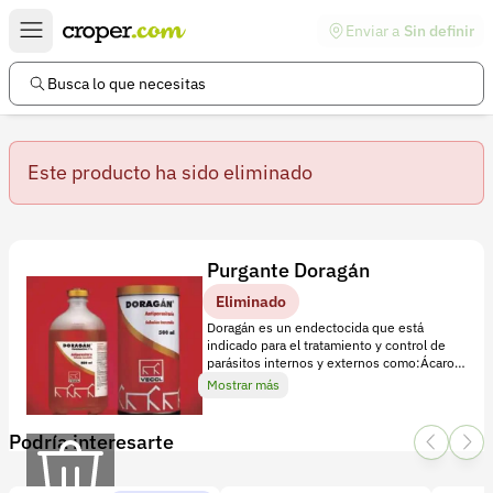
Enviar a
Sin definir
Enlaces de interés
Preguntas frecuentes
Busca lo que necesitas
Comunidad
Este producto ha sido eliminado
Ayuda
Información legal
Términos y condiciones
Detalles
Purgante Doragán
Política de devoluciones
D
Eliminado
Doragán es un endectocida que está
o
Política de privacidad
indicado para el tratamiento y control de
r
parásitos internos y externos como:Ácaros
Cuenta
de la sarna, nuche, piojos, gar
Mostrar más
a
Iniciar sesión
g
Podría interesarte
á
Registrarse
n