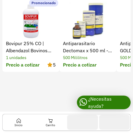
Recuperar contraseña
Promocionado
e
Contacto
s
u
Soporte
n
+57 323 2931928
e
Bovipur 25% CO |
Antiparasitario
Antip
n
contacto@croper.com
Albendazol Bovinos
Dectomax x 500 ml -
GOLD 
d
Antiparasitario
Tierragro
1 unidades
500 Mililitros
500 Mil
© 2026 Croper.com Todos los derechos reservados
Precio a cotizar
5
Precio a cotizar
Precio
e
Versión 5.45.0
c
Síguenos
t
o
c
¿Necesitas
ayuda?
i
d
a
Inicio
Carrito
q