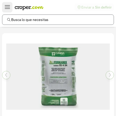
Enviar a
Sin definir
Enlaces de interés
Preguntas frecuentes
Busca lo que necesitas
Comunidad
Ayuda
Información legal
Términos y condiciones
Política de devoluciones
Política de privacidad
Cuenta
Iniciar sesión
Registrarse