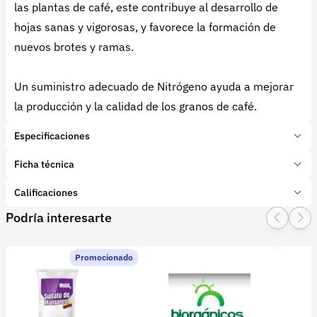
las plantas de café, este contribuye al desarrollo de
hojas sanas y vigorosas, y favorece la formación de
nuevos brotes y ramas.
Un suministro adecuado de Nitrógeno ayuda a mejorar
la producción y la calidad de los granos de café.
Especificaciones
Marca:
Ciamsa
Ficha técnica
Presentación:
Bulto de 50 kg
Tipo de producto:
Calificaciones
Insumo
Categoría:
Fertilizantes y enmiendas
Podría interesarte
1 Star
2 Star
3 Star
4 Star
5 Star
0
Subcategoría:
Complejos NPK
Características adicionales
Promocionado
Elementos:
0 calificaciones
file