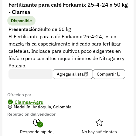
Recuperar contraseña
Fertilizante para café Forkamix 25-4-24 x 50 kg
- Ciamsa
Contacto
Disponible
Soporte
Presentación:
Bulto de 50 kg
El Fertilizante para café Forkamix 25-4-24, es un
+57 323 2931928
mezcla física especialmente indicado para fertilizar
contacto@croper.com
cafetales. Indicada para cultivos poco exigentes en
fósforo pero con altos requerimientos de Nitrógeno y
© 2026 Croper.com Todos los derechos reservados
Potasio.
Versión 5.45.0
Agregar a lista
Compartir
Síguenos
Ofrecido por
Ciamsa-Agru
Medellín, Antioquia, Colombia
Reputación del vendedor
Responde rápido,
No hay suficientes