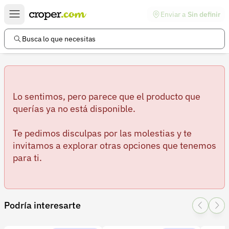
Enviar a
Sin definir
Enlaces de interés
Preguntas frecuentes
Busca lo que necesitas
Comunidad
Ayuda
Información legal
Lo sentimos, pero parece que el producto que
querías ya no está disponible.
Términos y condiciones
Te pedimos disculpas por las molestias y te
Política de devoluciones
invitamos a explorar otras opciones que tenemos
para ti.
Política de privacidad
Cuenta
Iniciar sesión
Podría interesarte
Registrarse