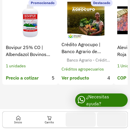
Recuperar contraseña
Promocionado
Destacado
Contacto
Soporte
+57 323 2931928
Crédito Agrocupo |
Bovipur 25% CO |
Alevin
contacto@croper.com
Banco Agrario de
Albendazol Bovinos
Roja 
Colombia
Banco Agrario - Crédito
Antiparasitario
Colom
© 2026 Croper.com Todos los derechos reservados
1 unidades
1 Unid
Agropecuario para Agricult
Versión 5.45.0
Créditos agropecuarios
ores Colombianos
Síguenos
Precio a cotizar
5
COP $
Ver producto
4
¿Necesitas
ayuda?
Inicio
Carrito