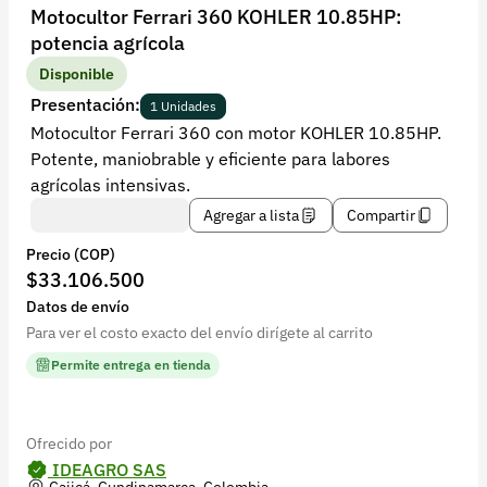
Recuperar contraseña
Motocultor Ferrari 360 KOHLER 10.85HP:
potencia agrícola
Contacto
Disponible
Soporte
Presentación:
1 Unidades
Motocultor Ferrari 360 con motor KOHLER 10.85HP.
+57 323 2931928
Potente, maniobrable y eficiente para labores
contacto@croper.com
agrícolas intensivas.
Agregar a lista
Compartir
© 2026 Croper.com Todos los derechos reservados
Precio (COP)
Versión 5.45.0
$33.106.500
Síguenos
Datos de envío
Para ver el costo exacto del envío dirígete al carrito
Permite entrega en tienda
Ofrecido por
IDEAGRO SAS
Cajicá, Cundinamarca, Colombia