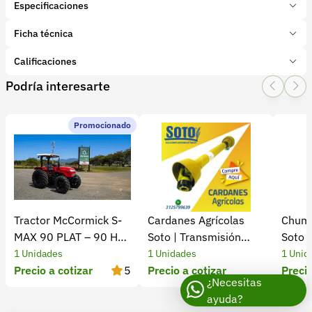
Especificaciones
Marca:
Ferrari - BCS (Italiano) - IDEAGRO LASA
Ficha técnica
Presentación:
1 Unidades
Tipo de producto:
Calificaciones
Insumo
Categoría:
Maquinaria Agrícola
Podría interesarte
1 Star
2 Star
3 Star
4 Star
5 Star
0
Subcategoría:
Motocultores y motoazadas
Promocionado
0 calificaciones
file
5 Estrellas
0 %
4 Estrellas
0 %
Tractor McCormick S-
Cardanes Agrícolas
Chuma
3 Estrellas
0 %
MAX 90 PLAT – 90 HP
Soto | Transmisión
Soto 
2 Estrellas
0 %
Turbo
eficiente y confiable​
1 Unidades
1 Unidades
1 Unid
1 Estrellas
0 %
Precio a cotizar
5
Precio a cotizar
Precio
¿Necesitas
ayuda?