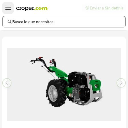
Enviar a
Sin definir
Enlaces de interés
Preguntas frecuentes
Busca lo que necesitas
Comunidad
Ayuda
Información legal
Términos y condiciones
Política de devoluciones
Política de privacidad
Cuenta
Iniciar sesión
Registrarse