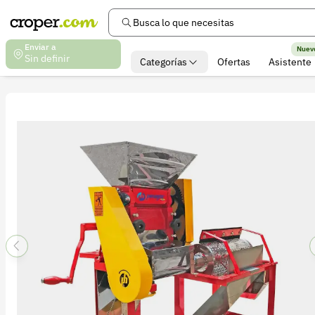
Busca lo que necesitas
Enviar a
Nuev
Sin definir
Categorías
Ofertas
Asistente