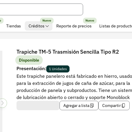
o
Nuevo
Nuevo
Tiendas
Créditos
Reporte de precios
Listas de product
Trapiche TM-5 Trasmisión Sencilla Tipo R2
Disponible
Presentación:
1 Unidades
Este trapiche panelero está fabricado en hierro, usad
para la extracción de jugos de caña de azúcar, para la
producción de panela y subproductos. Tiene un siste
de lubricación abierto o cerrado y soporte Monoblock
Agregar a lista
Compartir