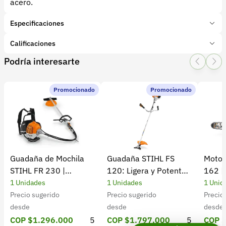
acero.
Especificaciones
Marca:
Uniroca
Calificaciones
Presentación:
1 und
Podría interesarte
Tipo de producto:
Insumo
1 Star
2 Star
3 Star
4 Star
5 Star
0
Categoría:
Herramientas y Equipos
Subcategoría:
Uniformes e indumentaria
Promocionado
Promocionado
0 calificaciones
5 Estrellas
0 %
4 Estrellas
0 %
Guadaña de Mochila
Guadaña STIHL FS
Motos
3 Estrellas
0 %
STIHL FR 230 |
120: Ligera y Potente
162 |
2 Estrellas
0 %
Potencia y rendimiento
para el Campo
Cultiv
1 Unidades
1 Unidades
1 Unid
1 Estrellas
0 %
Precio sugerido
Precio sugerido
Precio
desde
desde
desde
COP $1.296.000
5
COP $1.797.000
5
COP 