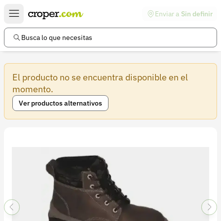
Enviar a
Sin definir
Enlaces de interés
Preguntas frecuentes
Busca lo que necesitas
Comunidad
El producto no se encuentra disponible en el
Ayuda
momento.
Información legal
Ver productos alternativos
Términos y condiciones
Política de devoluciones
Política de privacidad
Cuenta
Iniciar sesión
Registrarse