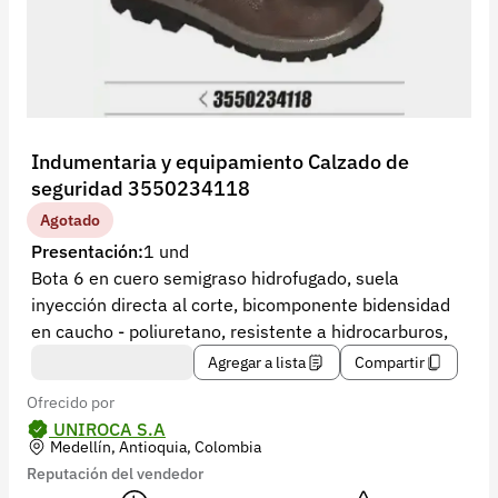
Recuperar contraseña
Contacto
Soporte
+57 323 2931928
Indumentaria y equipamiento Calzado de
contacto@croper.com
seguridad 3550234118
Agotado
© 2026 Croper.com Todos los derechos reservados
Presentación:
1 und
Versión 5.45.0
Bota 6 en cuero semigraso hidrofugado, suela
Síguenos
inyección directa al corte, bicomponente bidensidad
en caucho - poliuretano, resistente a hidrocarburos,
Agregar a lista
Compartir
Ofrecido por
UNIROCA S.A
Medellín, Antioquia, Colombia
Reputación del vendedor