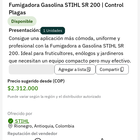
Recuperar contraseña
Fumigadora Gasolina STIHL SR 200 | Control
Plagas
Contacto
Disponible
Soporte
Presentación:
1 Unidades
Consigue una aplicación más cómoda, uniforme y
+57 323 2931928
profesional con la Fumigadora a Gasolina STIHL SR
contacto@croper.com
200. Ideal para fruticultores, enólogos y jardineros
que necesitan un equipo compacto pero muy efectivo.
© 2026 Croper.com Todos los derechos reservados
Agregar a lista
Compartir
Versión 5.44.0
Precio sugerido desde (COP)
Síguenos
$2.312.000
Puede variar según la región y el distribuidor autorizado
Ofrecido por
STIHL
Rionegro, Antioquia, Colombia
Reputación del vendedor