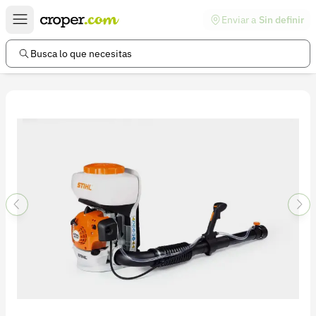
Enviar a
Sin definir
Enlaces de interés
Preguntas frecuentes
Busca lo que necesitas
Comunidad
Ayuda
Información legal
Términos y condiciones
Política de devoluciones
Política de privacidad
Cuenta
Iniciar sesión
Registrarse