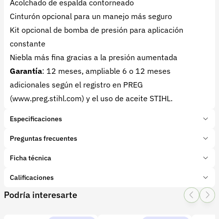
Acolchado de espalda contorneado
Cinturón opcional para un manejo más seguro
Kit opcional de bomba de presión para aplicación
constante
Niebla más fina gracias a la presión aumentada
Garantía
: 12 meses, ampliable 6 o 12 meses
adicionales según el registro en PREG
(
www.preg.stihl.com
) y el uso de aceite STIHL.
Especificaciones
Marca:
STIHL
Preguntas frecuentes
Presentación:
1 Unidades
Tipo de producto:
Ficha técnica
¿Esta fumigadora puede aplicar insecticida y fungicida?
Insumo
Categoría:
Herramientas y Equipos
Así es, el atomizador STIHL SR 200 se puede usar
Calificaciones
Subcategoría:
Fumigadoras de espalda
tanto para insecticidas como para fungicidas,
Podría interesarte
1 Star
2 Star
3 Star
4 Star
5 Star
0
aumentando así la versatilidad en el manejo de tus
cultivos.