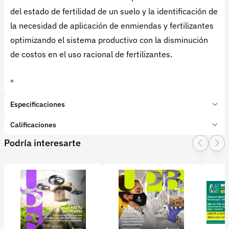
del estado de fertilidad de un suelo y la identificación de
la necesidad de aplicación de enmiendas y fertilizantes
optimizando el sistema productivo con la disminución
de costos en el uso racional de fertilizantes.
"
Especificaciones
Marca:
Agrosavia
Calificaciones
Presentación:
Servicio
Podría interesarte
Tipo de producto:
Insumo
1 Star
2 Star
3 Star
4 Star
5 Star
0
Categoría:
Servicios
Subcategoría:
Laboratorios y análisis de suelo
0 calificaciones
5 Estrellas
0 %