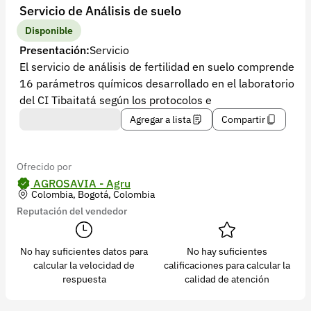
Recuperar contraseña
Servicio de Análisis de suelo
Contacto
Disponible
Presentación:
Servicio
Soporte
El servicio de análisis de fertilidad en suelo comprende
16 parámetros químicos desarrollado en el laboratorio
+57 323 2931928
del CI Tibaitatá según los protocolos e
contacto@croper.com
Agregar a lista
Compartir
© 2026 Croper.com Todos los derechos reservados
Versión 5.45.0
Ofrecido por
Síguenos
AGROSAVIA - Agru
Colombia, Bogotá, Colombia
Reputación del vendedor
No hay suficientes datos para
No hay suficientes
calcular la velocidad de
calificaciones para calcular la
respuesta
calidad de atención