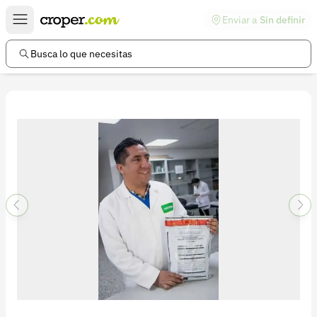
Enviar a
Sin definir
Enlaces de interés
Preguntas frecuentes
Busca lo que necesitas
Comunidad
Ayuda
Información legal
Términos y condiciones
Política de devoluciones
Política de privacidad
Cuenta
Iniciar sesión
Registrarse