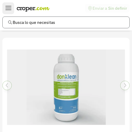
Enviar a
Sin definir
Enlaces de interés
Preguntas frecuentes
Busca lo que necesitas
Comunidad
Ayuda
Información legal
Términos y condiciones
Política de devoluciones
Política de privacidad
Cuenta
Iniciar sesión
Registrarse