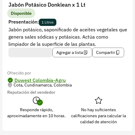
Recuperar contraseña
Jabón Potásico Donklean x 1 Lt
Contacto
Disponible
Presentación:
1 Litros
Soporte
Jabón potásico, saponificado de aceites vegetales que
genera sales sódicas y potásicas. Actúa como
+57 323 2931928
limpiador de la superficie de las plantas.
contacto@croper.com
Agregar a lista
Compartir
© 2026 Croper.com Todos los derechos reservados
Versión 5.45.0
Ofrecido por
Síguenos
Duwest Colombia-Agru
Cota, Cundinamarca, Colombia
Reputación del vendedor
Responde rápido,
No hay suficientes
aproximadamente en 10 horas.
calificaciones para calcular la
calidad de atención