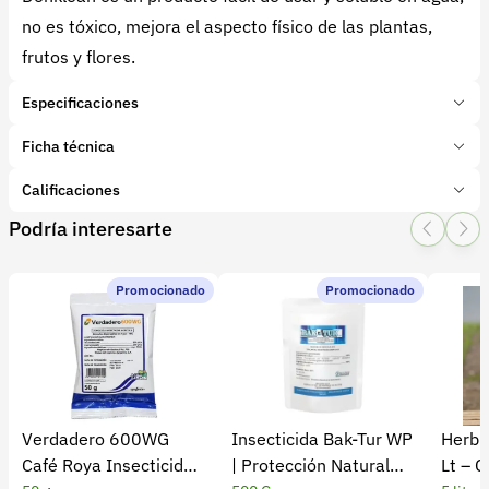
no es tóxico, mejora el aspecto físico de las plantas,
frutos y flores.
Especificaciones
Marca:
BIOEST
Ficha técnica
Presentación:
1 Litros
Tipo de producto:
Calificaciones
Insumo
Categoría:
Protección de cultivos
Podría interesarte
1 Star
2 Star
3 Star
4 Star
5 Star
0
Subcategoría:
Desinfectantes de suelo
Promocionado
Promocionado
0 calificaciones
file
5 Estrellas
0 %
4 Estrellas
0 %
Verdadero 600WG
Insecticida Bak-Tur WP
Herbic
3 Estrellas
0 %
Café Roya Insecticida
| Protección Natural
Lt – C
2 Estrellas
0 %