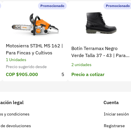
Promocionado
Promocionado
Motosierra STIHL MS 162 |
Botín Terramax Negro
Para Fincas y Cultivos
Verde Talla 37 - 43 | Para
1 Unidades
trabajo diario y campo
2 unidades
Precio sugerido desde
Precio a cotizar
COP $905.000
5
ación legal
Cuenta
s y condiciones
Iniciar sesión
a de devoluciones
Registrarse