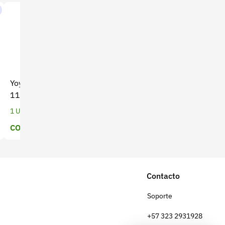
Yoyo para Guadaña THP-
Fumigadora de mano
117 Bellota - Alta
Handy x 5 Lt (CO-044)
Durabilidad
1 Unidades
1 Unidades
COP $ 51.111
Precio a cotizar
Contacto
Soporte
+57 323 2931928