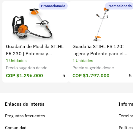
Promocionado
Promocionado
Guadaña de Mochila STIHL
Guadaña STIHL FS 120:
FR 230 | Potencia y
Ligera y Potente para el
rendimiento
Campo
1 Unidades
1 Unidades
Precio sugerido desde
Precio sugerido desde
COP $1.296.000
5
COP $1.797.000
5
Enlaces de interés
Inform
Preguntas frecuentes
Término
Comunidad
Polític