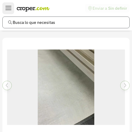
Enviar a
Sin definir
Enlaces de interés
Preguntas frecuentes
Busca lo que necesitas
Comunidad
Ayuda
Información legal
Términos y condiciones
Política de devoluciones
Política de privacidad
Cuenta
Iniciar sesión
Registrarse