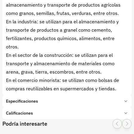
almacenamiento y transporte de productos agrícolas
como granos, semillas, frutas, verduras, entre otros.
En la industria: se utilizan para el almacenamiento y
transporte de productos a granel como cemento,
fertilizantes, productos químicos, alimentos, entre
otros.
En el sector de la construcción: se utilizan para el
transporte y almacenamiento de materiales como
arena, grava, tierra, escombros, entre otros.
En el comercio minorista: se utilizan como bolsas de
compras reutilizables en supermercados y tiendas.
Especificaciones
Marca:
Genérica
Calificaciones
Presentación:
500 Unidades
Podría interesarte
Tipo de producto:
Insumo
1 Star
2 Star
3 Star
4 Star
5 Star
0
Categoría:
Herramientas y Equipos