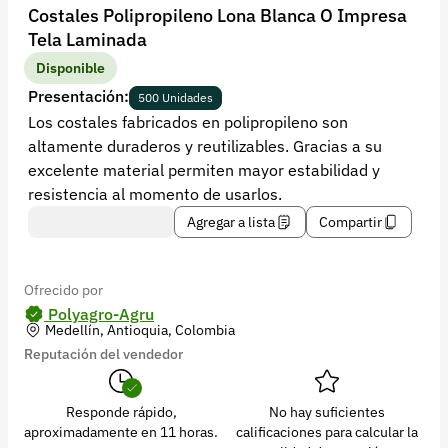
Recuperar contraseña
Costales Polipropileno Lona Blanca O Impresa
Tela Laminada
Contacto
Disponible
Soporte
Presentación:
500 Unidades
Los costales fabricados en polipropileno son
+57 323 2931928
altamente duraderos y reutilizables. Gracias a su
contacto@croper.com
excelente material permiten mayor estabilidad y
resistencia al momento de usarlos.
© 2026 Croper.com Todos los derechos reservados
Agregar a lista
Compartir
Versión 5.45.0
Síguenos
Ofrecido por
Polyagro-Agru
Medellín, Antioquia, Colombia
Reputación del vendedor
Responde rápido,
No hay suficientes
aproximadamente en 11 horas.
calificaciones para calcular la