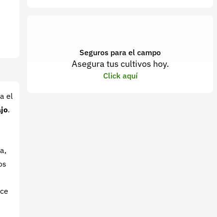
Seguros para el campo
Asegura tus cultivos hoy.
Click aquí
ra el
ajo
.
a,
os
uce