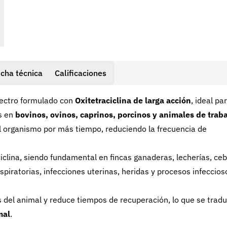
icha técnica
Calificaciones
pectro formulado con
Oxitetraciclina de larga acción
, ideal pa
s en
bovinos, ovinos, caprinos, porcinos y animales de trab
l organismo por más tiempo, reduciendo la frecuencia de
iclina, siendo fundamental en fincas ganaderas, lecherías, ceb
piratorias, infecciones uterinas, heridas y procesos infeccios
és del animal y reduce tiempos de recuperación, lo que se trad
mal
.