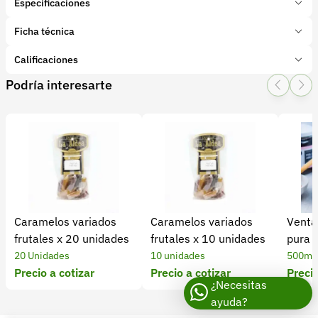
Especificaciones
Marca:
Caña & Coco
Ficha técnica
Presentación:
280 Gr - Caja x 10 unds.
Tipo de producto:
Calificaciones
Producto final
Categoría:
Procesados
Podría interesarte
1 Star
2 Star
3 Star
4 Star
5 Star
0
Subcategoría:
Chocolate
0 calificaciones
file
5 Estrellas
0 %
4 Estrellas
0 %
Caramelos variados
Caramelos variados
Venta
3 Estrellas
0 %
frutales x 20 unidades
frutales x 10 unidades
pura 
2 Estrellas
0 %
20 Unidades
10 unidades
500ml
1 Estrellas
0 %
Precio a cotizar
Precio a cotizar
Precio
¿Necesitas
ayuda?