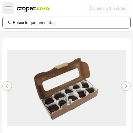
Enviar a
Sin definir
Enlaces de interés
Preguntas frecuentes
Busca lo que necesitas
Comunidad
Ayuda
Información legal
Términos y condiciones
Política de devoluciones
Política de privacidad
Cuenta
Iniciar sesión
Registrarse