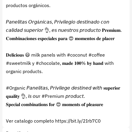
productos orgánicos.
𝘗𝘢𝘯𝘦𝘭𝘪𝘵𝘢𝘴 𝘖𝘳𝘨á𝘯𝘪𝘤𝘢𝘴, 𝘗𝘳𝘪𝘷𝘪𝘭𝘦𝘨𝘪𝘰 𝘥𝘦𝘴𝘵𝘪𝘯𝘢𝘥𝘰 𝘤𝘰𝘯
𝘤𝘢𝘭𝘪𝘥𝘢𝘥 𝘴𝘶𝘱𝘦𝘳𝘪𝘰𝘳 👌, 𝘦𝘴 𝘯𝘶𝘦𝘴𝘵𝘳𝘰𝘴 𝘱𝘳𝘰𝘥𝘶𝘤𝘵𝘰 𝐏𝐫𝐞𝐦𝐢𝐮𝐦.
𝐂𝐨𝐦𝐛𝐢𝐧𝐚𝐜𝐢𝐨𝐧𝐞𝐬 𝐞𝐬𝐩𝐞𝐜𝐢𝐚𝐥𝐞𝐬 𝐩𝐚𝐫𝐚 😍 𝐦𝐨𝐦𝐞𝐧𝐭𝐨𝐬 𝐝𝐞 𝐩𝐥𝐚𝐜𝐞𝐫
𝐃𝐞𝐥𝐢𝐜𝐢𝐨𝐮𝐬 😃 milk panels with #coconut #coffee
#sweetmilk y #chocolate, 𝐦𝐚𝐝𝐞 𝟏𝟎𝟎% 𝐛𝐲 𝐡𝐚𝐧𝐝 with
organic products.
#Organic 𝘗𝘢𝘯𝘦𝘭𝘪𝘵𝘢𝘴, 𝘗𝘳𝘪𝘷𝘪𝘭𝘦𝘨𝘦 𝘥𝘦𝘴𝘵𝘪𝘯𝘦𝘥 𝘸𝘪𝘵𝘩 𝐬𝐮𝐩𝐞𝐫𝐢𝐨𝐫
𝐪𝐮𝐚𝐥𝐢𝐭𝐲 👌, 𝘪𝘴 𝘰𝘶r #Premium 𝘱𝘳𝘰𝘥𝘶𝘤𝘵.
𝐒𝐩𝐞𝐜𝐢𝐚𝐥 𝐜𝐨𝐦𝐛𝐢𝐧𝐚𝐭𝐢𝐨𝐧𝐬 𝐟𝐨𝐫 😍 𝐦𝐨𝐦𝐞𝐧𝐭𝐬 𝐨𝐟 𝐩𝐥𝐞𝐚𝐬𝐮𝐫𝐞
Ver catalogo completo https://bit.ly/2Irb7C0