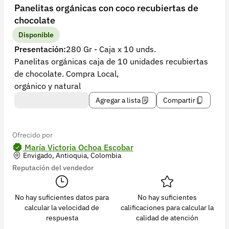
Recuperar contraseña
Panelitas orgánicas con coco recubiertas de
chocolate
Contacto
Disponible
Soporte
Presentación:
280 Gr - Caja x 10 unds.
Panelitas orgánicas caja de 10 unidades recubiertas
+57 323 2931928
de chocolate. Compra Local,
contacto@croper.com
orgánico y natural
Agregar a lista
Compartir
© 2026 Croper.com Todos los derechos reservados
Versión 5.44.0
Síguenos
Ofrecido por
María Victoria Ochoa Escobar
Envigado, Antioquia, Colombia
Reputación del vendedor
No hay suficientes datos para
No hay suficientes
calcular la velocidad de
calificaciones para calcular la
respuesta
calidad de atención