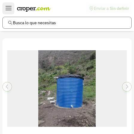
Enviar a
Sin definir
Enlaces de interés
Preguntas frecuentes
Busca lo que necesitas
Comunidad
Ayuda
Información legal
Términos y condiciones
Política de devoluciones
Política de privacidad
Cuenta
Iniciar sesión
Registrarse