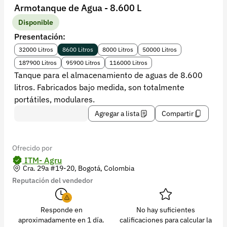
Recuperar contraseña
Armotanque de Agua - 8.600 L
Contacto
Disponible
Presentación:
Soporte
32000 Litros
8600 Litros
8000 Litros
50000 Litros
+57 323 2931928
187900 Litros
95900 Litros
116000 Litros
Tanque para el almacenamiento de aguas de 8.600
contacto@croper.com
litros. Fabricados bajo medida, son totalmente
portátiles, modulares.
© 2026 Croper.com Todos los derechos reservados
Agregar a lista
Compartir
Versión 5.45.0
Síguenos
Ofrecido por
ITM- Agru
Cra. 29a #19-20, Bogotá, Colombia
Reputación del vendedor
Responde en
No hay suficientes
aproximadamente en 1 día.
calificaciones para calcular la