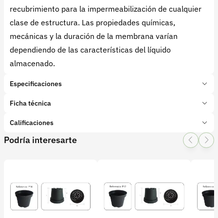
recubrimiento para la impermeabilización de cualquier
clase de estructura. Las propiedades químicas,
mecánicas y la duración de la membrana varían
dependiendo de las características del líquido
almacenado.
Especificaciones
Marca:
ITMCOL SAS
Ficha técnica
Presentación:
8600 Litros
Tipo de producto:
Calificaciones
Insumo
Categoría:
Infraestructura
Podría interesarte
1 Star
2 Star
3 Star
4 Star
5 Star
0
Subcategoría:
Tanques de Acero
Características adicionales
Material:
0 calificaciones
Acero Galvanizado
Agro. Brochure Armotanque 20
22.pdf