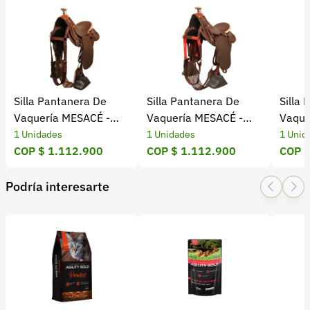
Recuperar contraseña
n
Contacto
t
a
Soporte
n
+57 323 2931928
e
Silla Pantanera De
Silla Pantanera De
Silla
r
contacto@croper.com
Vaquería MESACÉ -
Vaquería MESACÉ -
Vaque
a
Café
Café Con Rojo
Negra
1 Unidades
1 Unidades
1 Unid
© 2026 Croper.com Todos los derechos reservados
COP $ 1.112.900
COP $ 1.112.900
COP $
e
Versión 5.45.0
n
Síguenos
Podría interesarte
s
i
n
t
é
t
i