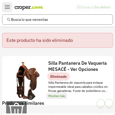
Enviar a
Sin definir
Enlaces de interés
Preguntas frecuentes
Busca lo que necesitas
Comunidad
Este producto ha sido eliminado
Ayuda
Información legal
Términos y condiciones
Detalles
Silla Pantanera De Vaquería
Política de devoluciones
MESACÉ - Ver Opciones
S
Eliminado
i
Política de privacidad
Silla Pantanera de vaquería para enlazar
l
Cuenta
impermeable ideal para caballos criollos en
fincas ganaderas. Fuste de polietileno con
l
garantía de 5 años.
Mostrar más
Iniciar sesión
a
Productos similares
P
Registrarse
a