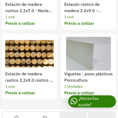
Estacón de madera
Estacón rústico de
rustico 2.2x7.0 - Núcleos
madera 2.2x9.0 -
de madera
Núcleos de madera
1 und
1 und
Precio a cotizar
Precio a cotizar
Estacón de madera
Viguetas - pisos plásticos
rustico 2.2x9.0 rústico -
Porcicultura.
Núcleos de madera
1 und
1 Unidades
Precio a cotizar
Precio a cotizar
¿Necesitas
ayuda?