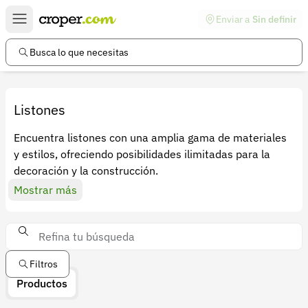
Enviar a
Sin definir
Enlaces de interés
Preguntas frecuentes
Busca lo que necesitas
Comunidad
Ayuda
Listones
Información legal
Encuentra listones con una amplia gama de materiales
y estilos, ofreciendo posibilidades ilimitadas para la
Términos y condiciones
decoración y la construcción.
Política de devoluciones
Mostrar más
Política de privacidad
Cuenta
Iniciar sesión
Filtros
Productos
Registrarse