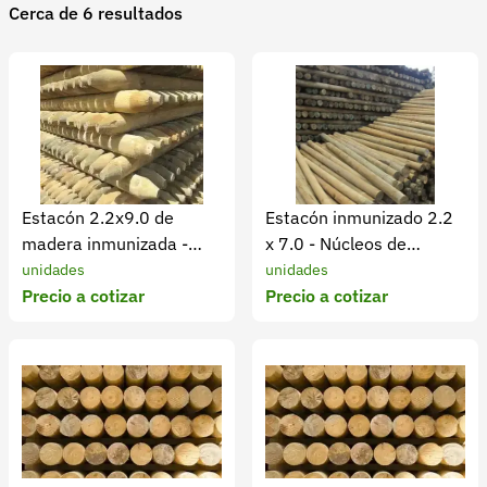
Cerca de 6 resultados
Recuperar contraseña
Contacto
Soporte
+57 323 2931928
contacto@croper.com
Estacón 2.2x9.0 de
Estacón inmunizado 2.2
© 2026 Croper.com Todos los derechos reservados
madera inmunizada -
x 7.0 - Núcleos de
Versión 5.44.0
Núcleos de madera
Madera
unidades
unidades
Síguenos
Precio a cotizar
Precio a cotizar