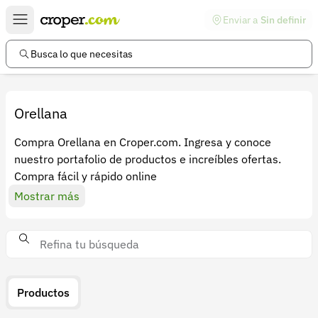
Enviar a
Sin definir
Enlaces de interés
Preguntas frecuentes
Busca lo que necesitas
Comunidad
Ayuda
Orellana
Información legal
Compra Orellana en Croper.com. Ingresa y conoce
nuestro portafolio de productos e increíbles ofertas.
Términos y condiciones
Compra fácil y rápido online
Política de devoluciones
Mostrar más
Política de privacidad
Cuenta
Iniciar sesión
Productos
Registrarse