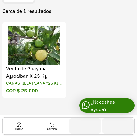
Recuperar contraseña
Cerca de 1 resultados
Contacto
Soporte
+57 323 2931928
contacto@croper.com
© 2026 Croper.com Todos los derechos reservados
Venta de Guayaba
Versión 5.45.0
Agroalban X 25 Kg
Síguenos
CANASTILLA PLANA *25 KIL
COP $ 25.000
OS
¿Necesitas
ayuda?
Inicio
Carrito