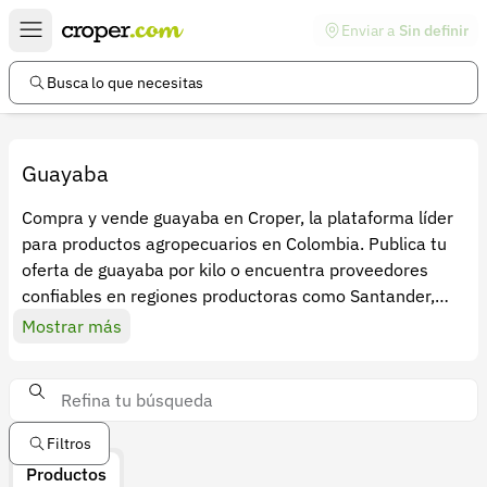
Enviar a
Sin definir
Enlaces de interés
Preguntas frecuentes
Busca lo que necesitas
Comunidad
Ayuda
Guayaba
Información legal
Compra y vende guayaba en Croper, la plataforma líder
para productos agropecuarios en Colombia. Publica tu
Términos y condiciones
oferta de guayaba por kilo o encuentra proveedores
Política de devoluciones
confiables en regiones productoras como Santander,
Cundinamarca, Huila y Tolima. Ya sea para mercados
Mostrar más
Política de privacidad
frescos, agroindustria o exportación, accede a precios
Cuenta
actualizados y conecta con agricultores, distribuidores y
comerciantes. Croper facilita el contacto directo y
Iniciar sesión
seguro entre compradores y vendedores del sector
Filtros
agrícola. Optimiza tus ventas y compras de guayaba con
Registrarse
Productos
información precisa y visibilidad en línea.