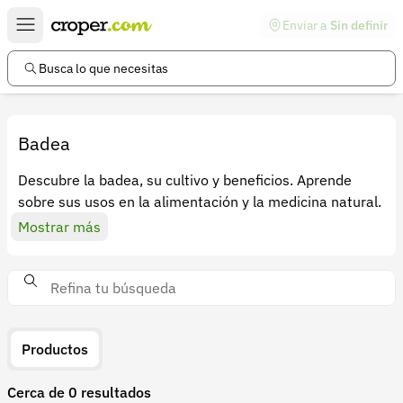
Enviar a
Sin definir
Enlaces de interés
Preguntas frecuentes
Busca lo que necesitas
Comunidad
Ayuda
Badea
Información legal
Descubre la badea, su cultivo y beneficios. Aprende
sobre sus usos en la alimentación y la medicina natural.
Términos y condiciones
Mostrar más
Política de devoluciones
Política de privacidad
Cuenta
Iniciar sesión
Productos
Registrarse
Cerca de 0 resultados