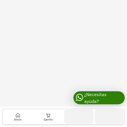
Recuperar contraseña
Contacto
Soporte
+57 323 2931928
contacto@croper.com
© 2026 Croper.com Todos los derechos reservados
Versión 5.43.2
Síguenos
¿Necesitas
ayuda?
Inicio
Carrito