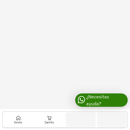
Recuperar contraseña
Contacto
Soporte
+57 323 2931928
contacto@croper.com
© 2026 Croper.com Todos los derechos reservados
Versión 5.44.0
Síguenos
¿Necesitas
ayuda?
Inicio
Carrito