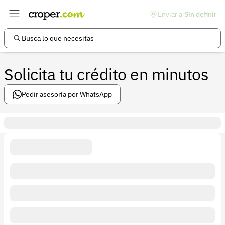
Enviar a
Sin definir
Enlaces de interés
Preguntas frecuentes
Busca lo que necesitas
Comunidad
Solicita tu crédito en minutos
Ayuda
Información legal
Pedir asesoría por WhatsApp
Términos y condiciones
Política de devoluciones
Política de privacidad
Cuenta
Iniciar sesión
Registrarse