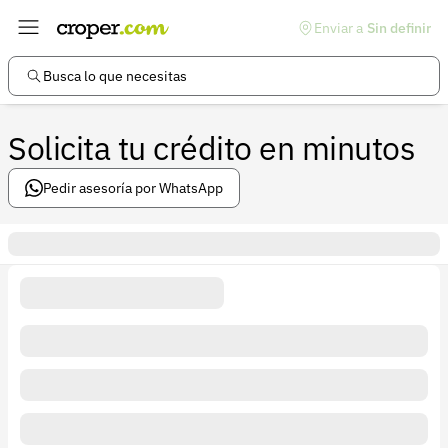
Enviar a
Sin definir
Enlaces de interés
Preguntas frecuentes
Busca lo que necesitas
Comunidad
Solicita tu crédito en minutos
Ayuda
Información legal
Pedir asesoría por WhatsApp
Términos y condiciones
Política de devoluciones
Política de privacidad
Cuenta
Iniciar sesión
Registrarse