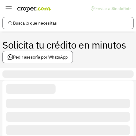
Enviar a
Sin definir
Enlaces de interés
Preguntas frecuentes
Busca lo que necesitas
Comunidad
Solicita tu crédito en minutos
Ayuda
Información legal
Pedir asesoría por WhatsApp
Términos y condiciones
Política de devoluciones
Política de privacidad
Cuenta
Iniciar sesión
Registrarse