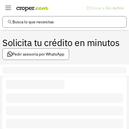
Enviar a
Sin definir
Enlaces de interés
Preguntas frecuentes
Busca lo que necesitas
Comunidad
Solicita tu crédito en minutos
Ayuda
Información legal
Pedir asesoría por WhatsApp
Términos y condiciones
Política de devoluciones
Política de privacidad
Cuenta
Iniciar sesión
Registrarse