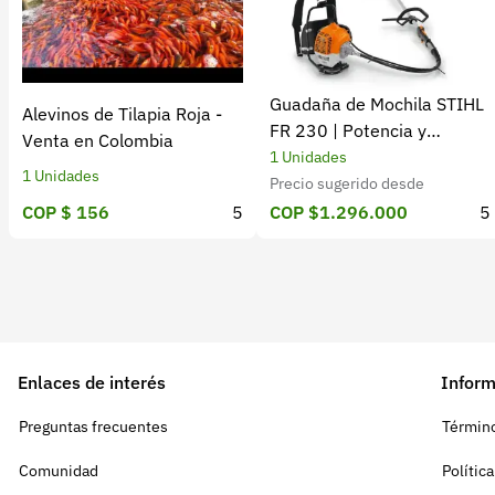
Guadaña de Mochila STIHL
Alevinos de Tilapia Roja -
FR 230 | Potencia y
Venta en Colombia
rendimiento
1 Unidades
1 Unidades
Precio sugerido desde
COP $ 156
5
COP $1.296.000
5
Enlaces de interés
Inform
Preguntas frecuentes
Término
Comunidad
Polític