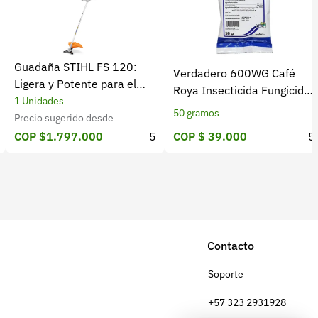
Guadaña STIHL FS 120:
Verdadero 600WG Café
Ligera y Potente para el
Roya Insecticida Fungicida
Campo
1 Unidades
ICA
50 gramos
Precio sugerido desde
COP $ 39.000
5
COP $1.797.000
5
Contacto
Soporte
+57 323 2931928