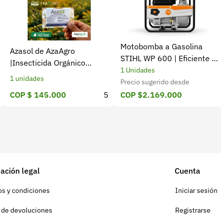
Motobomba a Gasolina
Azasol de AzaAgro
STIHL WP 600 | Eficiente y
|Insecticida Orgánico
Potente
1 Unidades
Extracto de Neem
1 unidades
Precio sugerido desde
COP $ 145.000
5
COP $2.169.000
ación legal
Cuenta
s y condiciones
Iniciar sesión
a de devoluciones
Registrarse