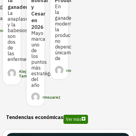
tu
Bolívar
Productiva
es
temporada
estr
En
gias
ganadería
y
uno
seca:
más
la
La
Cesar
de
el
bus
ganadería
as
anaplasmosis
en
los
mayor
moderna,
y la
2026
principales
reto
la
babesiosis
suarez
problemas
Mayo
financiero
productividad
son
sanitarios
marca
para
no
dos
uno
la
depende
de
de
rmsuarez
ganadería
únicamente
las
los
de
enfermedades
puntos
Sayed
más
Suarez
rmsuarez
Alejandra
Chavez
estratégicos
Tamayo
del
año
rmsuarez
Tendencias económicas
Ver más