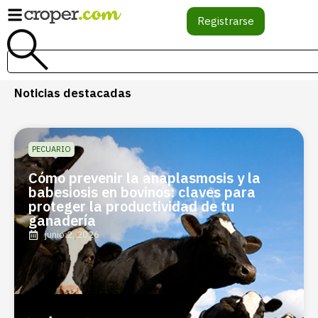
Registrarse
Noticias destacadas
PECUARIO
Cómo prevenir la anaplasmosis y la
babesiosis en bovinos: claves para
proteger la productividad de tu
ganadería
junio 2, 2026