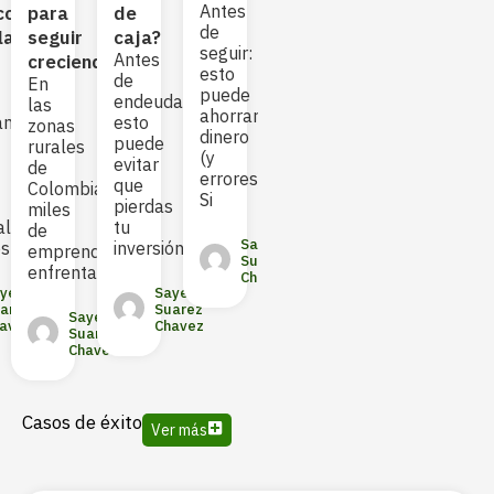
sin
Antes
cción
para
de
(y
pro
de
Caja?
la
seguir
caja?
cómo
agrí
seguir:
Sembrar
Antes
El
creciendo
evitarlos)
esto
un
de
acc
En
Acceder
puede
cultivo
endeudarte:
a
las
a
ahorrarte
no
amiento
esto
fina
zonas
financiamiento
dinero
es
puede
es
rurales
puede
(y
solo
evitar
uno
de
ser
errores)
preparar
que
de
Colombia,
la
Si
la
pierdas
los
miles
diferencia
tierra
ales
tu
prin
de
entre
y
Sayed
os
inversión
desa
emprendedores
sembrar
Suarez
enfrentan
o
Chavez
Sayed
yed
Sayed
Suarez
arez
Suarez
Sayed
Sayed
Chavez
avez
Chavez
Suarez
Suarez
Chavez
Chavez
Casos de éxito
Ver más