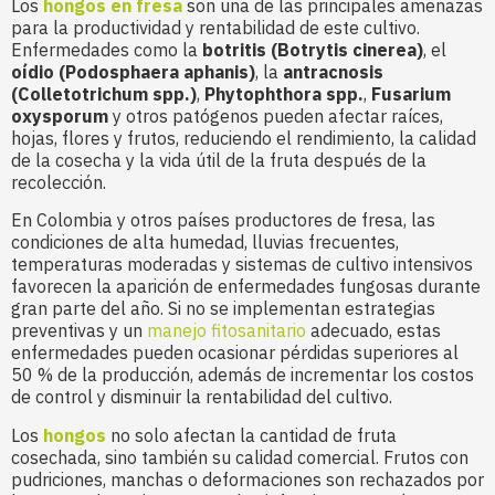
Los
hongos en fresa
son una de las principales amenazas
para la productividad y rentabilidad de este cultivo.
Enfermedades como la
botritis (Botrytis cinerea)
, el
oídio (Podosphaera aphanis)
, la
antracnosis
(Colletotrichum spp.)
,
Phytophthora spp.
,
Fusarium
oxysporum
y otros patógenos pueden afectar raíces,
hojas, flores y frutos, reduciendo el rendimiento, la calidad
de la cosecha y la vida útil de la fruta después de la
recolección.
En Colombia y otros países productores de fresa, las
condiciones de alta humedad, lluvias frecuentes,
temperaturas moderadas y sistemas de cultivo intensivos
favorecen la aparición de enfermedades fungosas durante
gran parte del año. Si no se implementan estrategias
preventivas y un
manejo fitosanitario
adecuado, estas
enfermedades pueden ocasionar pérdidas superiores al
50 % de la producción, además de incrementar los costos
de control y disminuir la rentabilidad del cultivo.
Los
hongos
no solo afectan la cantidad de fruta
cosechada, sino también su calidad comercial. Frutos con
pudriciones, manchas o deformaciones son rechazados por