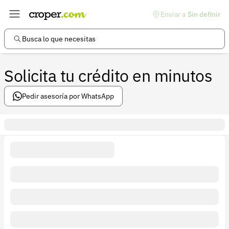
Enviar a
Sin definir
Enlaces de interés
Preguntas frecuentes
Busca lo que necesitas
Comunidad
Solicita tu crédito en minutos
Ayuda
Información legal
Pedir asesoría por WhatsApp
Términos y condiciones
Política de devoluciones
Política de privacidad
Cuenta
Iniciar sesión
Registrarse