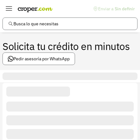
Enviar a
Sin definir
Enlaces de interés
Preguntas frecuentes
Busca lo que necesitas
Comunidad
Solicita tu crédito en minutos
Ayuda
Información legal
Pedir asesoría por WhatsApp
Términos y condiciones
Política de devoluciones
Política de privacidad
Cuenta
Iniciar sesión
Registrarse