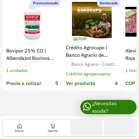
Recuperar contraseña
Promocionado
Destacado
Contacto
Soporte
+57 323 2931928
Crédito Agrocupo |
Bovipur 25% CO |
Alevin
contacto@croper.com
Banco Agrario de
Albendazol Bovinos
Roja 
Colombia
Banco Agrario - Crédito
Antiparasitario
Colom
© 2026 Croper.com Todos los derechos reservados
1 unidades
1 Unid
Agropecuario para Agricult
Versión 5.45.0
Créditos agropecuarios
ores Colombianos
Síguenos
Precio a cotizar
5
COP $
Ver producto
4
¿Necesitas
ayuda?
Inicio
Carrito