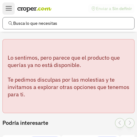
Enviar a
Sin definir
Enlaces de interés
Preguntas frecuentes
Busca lo que necesitas
Comunidad
Ayuda
Información legal
Lo sentimos, pero parece que el producto que
querías ya no está disponible.
Términos y condiciones
Te pedimos disculpas por las molestias y te
Política de devoluciones
invitamos a explorar otras opciones que tenemos
para ti.
Política de privacidad
Cuenta
Iniciar sesión
Podría interesarte
Registrarse