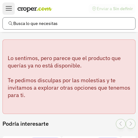
Enviar a
Sin definir
Enlaces de interés
Preguntas frecuentes
Busca lo que necesitas
Comunidad
Ayuda
Información legal
Lo sentimos, pero parece que el producto que
querías ya no está disponible.
Términos y condiciones
Te pedimos disculpas por las molestias y te
Política de devoluciones
invitamos a explorar otras opciones que tenemos
para ti.
Política de privacidad
Cuenta
Iniciar sesión
Podría interesarte
Registrarse