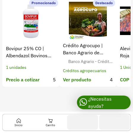
Recuperar contraseña
Promocionado
Destacado
Contacto
Soporte
+57 323 2931928
Crédito Agrocupo |
Bovipur 25% CO |
Alevin
contacto@croper.com
Banco Agrario de
Albendazol Bovinos
Roja 
Colombia
Banco Agrario - Crédito
Antiparasitario
Colom
© 2026 Croper.com Todos los derechos reservados
1 unidades
1 Unid
Agropecuario para Agricult
Versión 5.45.0
Créditos agropecuarios
ores Colombianos
Síguenos
Precio a cotizar
5
COP $
Ver producto
4
¿Necesitas
ayuda?
Inicio
Carrito